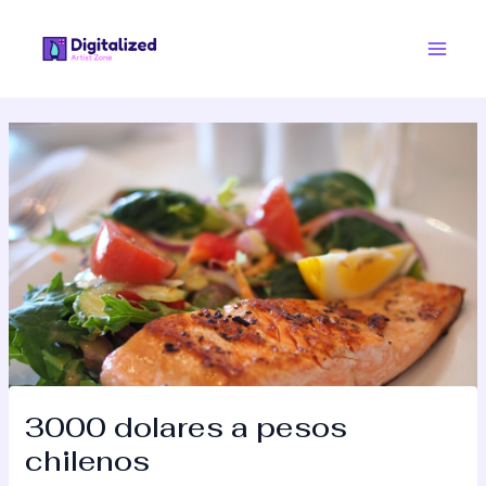
Skip
Post
Main
to
navigation
Men
content
3000 dolares a pesos
chilenos