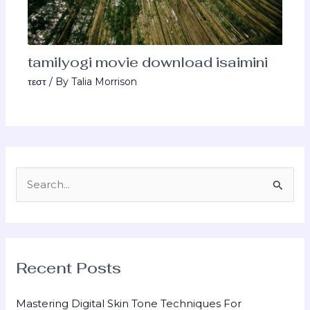
tamilyogi movie download isaimini
τεστ
/ By
Talia Morrison
S
e
a
r
Recent Posts
c
h
Mastering Digital Skin Tone Techniques For