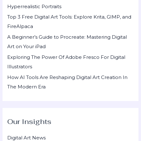
f
Hyperrealistic Portraits
o
Top 3 Free Digital Art Tools: Explore Krita, GIMP, and
r
FireAlpaca
:
A Beginner’s Guide to Procreate: Mastering Digital
Art on Your iPad
Exploring The Power Of Adobe Fresco For Digital
Illustrators
How AI Tools Are Reshaping Digital Art Creation In
The Modern Era
Our Insights
Digital Art News