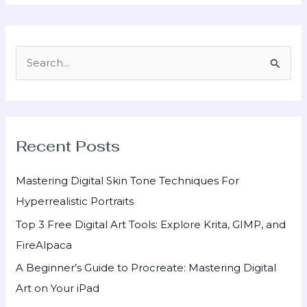
S
e
a
r
Recent Posts
c
h
Mastering Digital Skin Tone Techniques For
f
Hyperrealistic Portraits
o
Top 3 Free Digital Art Tools: Explore Krita, GIMP, and
r
FireAlpaca
:
A Beginner’s Guide to Procreate: Mastering Digital
Art on Your iPad