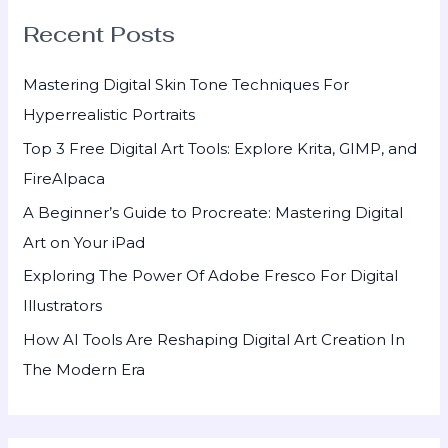
r
Recent Posts
c
h
Mastering Digital Skin Tone Techniques For
f
Hyperrealistic Portraits
o
Top 3 Free Digital Art Tools: Explore Krita, GIMP, and
r
FireAlpaca
:
A Beginner’s Guide to Procreate: Mastering Digital
Art on Your iPad
Exploring The Power Of Adobe Fresco For Digital
Illustrators
How AI Tools Are Reshaping Digital Art Creation In
The Modern Era