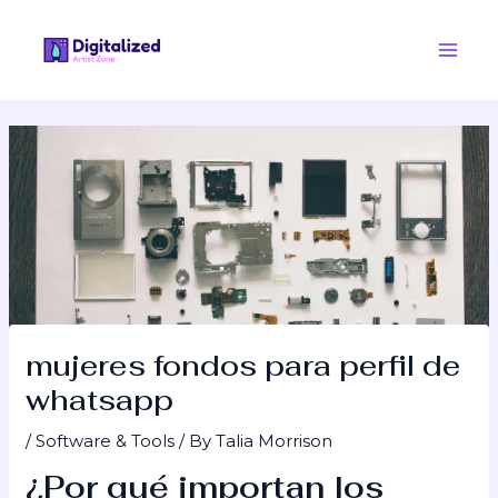
Skip
Post
Main
to
navigation
Men
content
mujeres fondos para perfil de
whatsapp
/
Software & Tools
/ By
Talia Morrison
¿Por qué importan los