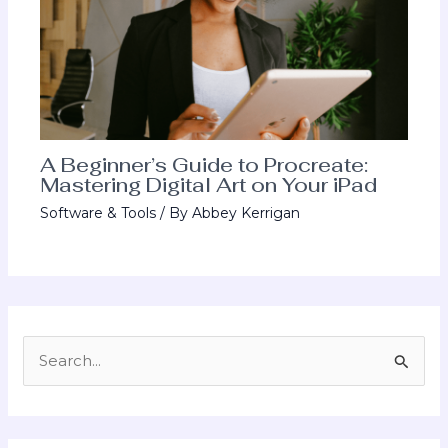
A Beginner’s Guide to Procreate:
Mastering Digital Art on Your iPad
Software & Tools
/ By
Abbey Kerrigan
S
e
a